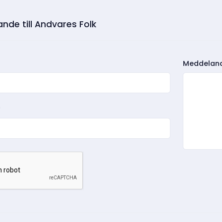
nde till Andvares Folk
Meddelan
*