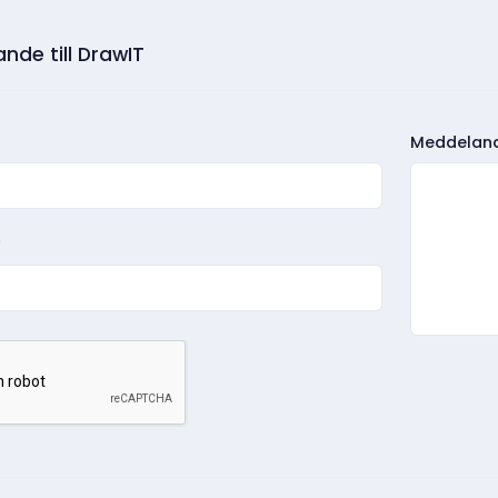
nde till DrawIT
Meddelan
*